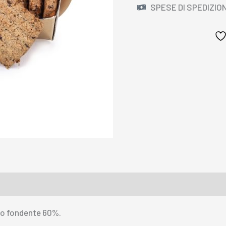
SPESE DI SPEDIZIONE
DA
GR.
200
PZ.12
quantità
ato fondente 60%.