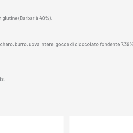
n glutine (Barbarià 40%).
zucchero, burro, uova intere, gocce di cioccolato fondente 7,
is.