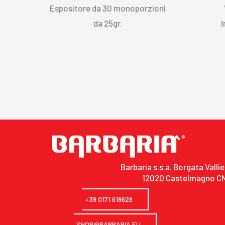
Espositore da 30 monoporzioni
da 25gr.
I
Barbaria s.s.a. Borgata Vallie
12020 Castelmagno C
+39 0171 619629
SHOP@BARBARIA.EU