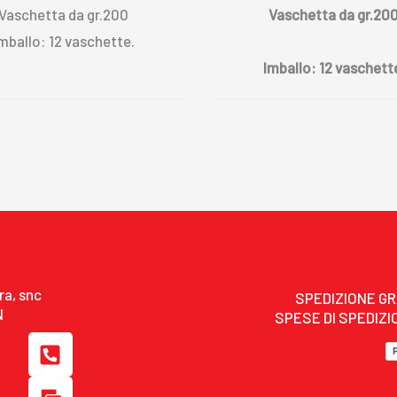
Vaschetta da gr.200
Vaschetta da gr.20
mballo: 12 vaschette.
Imballo: 12 vaschett
ra, snc
SPEDIZIONE GR
N
SPESE DI SPEDIZIO
P
h
o
M