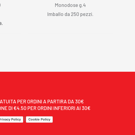
0
Monodose g.4
Imballo da 250 pezzi.
e.
ATUITA PER ORDINI A PARTIRA DA 30€
NE DI €4.50 PER ORDINI INFERIORI AI 30€
|
Privacy Policy
Cookie Policy