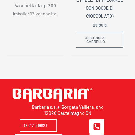
Vaschetta da gr.200
CON GOCCE DI
Imballo: 12 vaschette.
CIOCCOLATO)
29,80
€
AGGIUNGI AL
CARRELLO
Barbaria s.s.a. Borgata Valliera, snc
12020 Castelmagno CN
P
+39 0171 619629
h