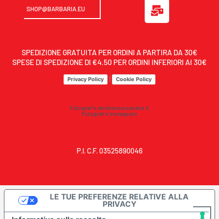
o
M
SHOP@BARBARIA.EU
n
a
e
i
-
l
s
-
SPEDIZIONE GRATUITA PER ORDINI A PARTIRA DA 30€
SPESE DI SPEDIZIONE DI €4.50 PER ORDINI INFERIORI AI 30€
q
b
u
u
|
Privacy Policy
Cookie Policy
a
l
r
k
Fotografo emilianosciandra.it
e
Fotografo Instagram
-
a
l
P.I. C.F. 03525890046
t
LE TUE PREFERENZE RELATIVE ALLA
PRIVACY